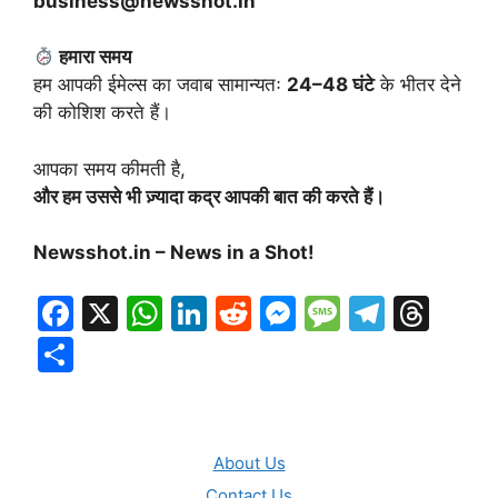
business@newsshot.in
हमारा समय
हम आपकी ईमेल्स का जवाब सामान्यतः
24–48
घंटे
के भीतर देने
की कोशिश करते हैं।
आपका समय कीमती है,
और हम उससे भी ज़्यादा कद्र आपकी बात की करते हैं।
Newsshot.in – News in a Shot!
F
X
W
Li
R
M
M
T
T
a
h
n
e
e
e
el
hr
S
c
at
k
d
s
s
e
e
h
e
s
e
di
s
s
gr
a
ar
b
A
dI
t
e
a
a
d
e
About Us
o
p
n
n
g
m
s
Contact Us