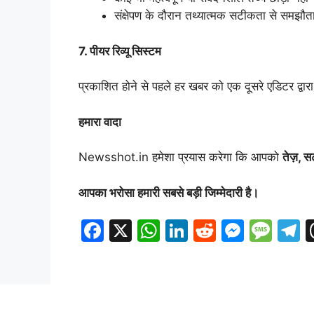
संक्षेपण के दौरान तथ्यात्मक सटीकता से समझौत
7.
पीयर रिव्यू सिस्टम
प्रकाशित होने से पहले हर खबर को एक दूसरे एडिटर द्वार
हमारा वादा
Newsshot.in हमेशा प्रयास करेगा कि आपको
तेज़,
स
आपका भरोसा हमारी सबसे बड़ी जिम्मेदारी है।
F
X
W
Li
R
M
M
a
h
n
e
e
e
e
c
at
k
d
s
s
e
e
s
e
di
s
s
g