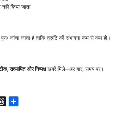
ा नहीं किया जाता
ा पुनः जांचा जाता है ताकि त्रुटि की संभावना कम से कम हो।
टीक,
सत्यापित और निष्पक्ष
खबरें मिले—हर बार, समय पर।
T
T
S
l
hr
h
e
ar
r
a
e