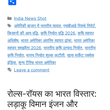
S
c
at
k
d
s
s
e
e
h
e
s
e
di
s
s
gr
a
ar
Categories
India News Shot
b
A
dI
t
e
a
a
d
e
Tags
अमेरिकी बाजार में भारतीय चावल
,
एसबीआई रिसर्च रिपोर्ट
,
o
p
n
n
g
m
s
किसानों की आय वृद्धि
,
कृषि निर्यात वृद्धि 2026
,
कृषि व्यापार
o
p
g
e
अधिशेष
,
भारत अमेरिका अंतरिम व्यापार ढांचा
,
भारत अमेरिका
k
er
व्यापार समझौता 2026
,
भारतीय कृषि उत्पाद निर्यात
,
भारतीय
कृषि निर्यात
,
मत्स्य निर्यात शुल्क कटौती
,
यूएस मार्केट एक्सेस
इंडिया
,
शून्य टैरिफ भारत अमेरिका
Leave a comment
रोल्स-रॉयस का भारत विस्तार:
लड़ाकू विमान इंजन और