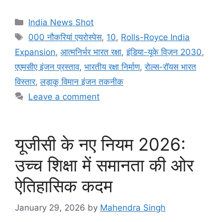
c
at
k
d
s
s
e
e
h
e
s
e
di
s
s
gr
a
ar
Categories
India News Shot
b
A
dI
t
e
a
a
d
e
Tags
000 नौकरियां एयरोस्पेस
,
10
,
Rolls-Royce India
o
p
n
n
g
m
s
Expansion
,
आत्मनिर्भर भारत रक्षा
,
इंडिया-यूके विज़न 2030
,
o
p
g
e
एएमसीए इंजन प्रस्ताव
,
भारतीय रक्षा निर्माण
,
रोल्स-रॉयस भारत
k
er
विस्तार
,
लड़ाकू विमान इंजन तकनीक
Leave a comment
यूजीसी के नए नियम 2026:
उच्च शिक्षा में समानता की ओर
ऐतिहासिक कदम
January 29, 2026
by
Mahendra Singh