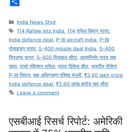
S
c
at
k
d
s
s
e
e
h
e
s
e
di
s
s
gr
a
ar
Categories
India News Shot
b
A
dI
t
e
a
a
d
e
Tags
114 Rafale jets India
,
114 राफेल विमान भारत
,
o
p
n
n
g
m
s
India defence deal
,
P-8I aircraft India
,
P-8I
o
p
g
e
पोसाइडन भारत
,
S-400 missile deal India
,
S-400
k
er
त्रिउम्फ भारत
,
S-400 मिसाइल सौदा
,
आत्मनिर्भर भारत रक्षा
पहल
,
दासो एविएशन राफेल
,
भारत डिफेंस डील
,
भारतीय नौसेना
P-8I विमान
,
रक्षा अधिग्रहण परिषद मंजूरी
,
₹3.60 lakh crore
India defence deal
,
₹3.60 लाख करोड़ रक्षा सौदा
Leave a comment
एसबीआई रिसर्च रिपोर्ट: अमेरिकी