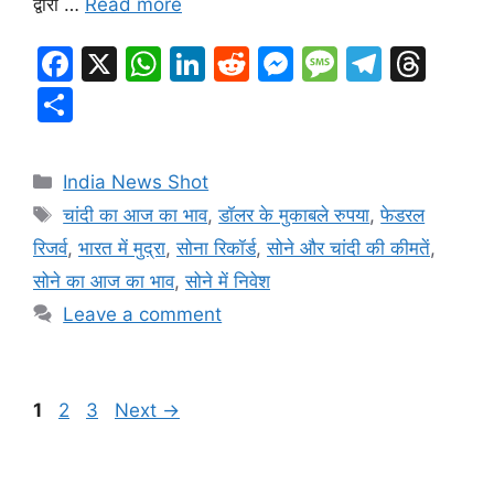
द्वारा …
Read more
F
X
W
Li
R
M
M
T
T
a
h
n
e
e
e
el
hr
S
c
at
k
d
s
s
e
e
h
e
s
e
di
s
s
gr
a
ar
Categories
India News Shot
b
A
dI
t
e
a
a
d
e
Tags
चांदी का आज का भाव
,
डॉलर के मुकाबले रुपया
,
फेडरल
o
p
n
n
g
m
s
रिजर्व
,
भारत में मुद्रा
,
सोना रिकॉर्ड
,
सोने और चांदी की कीमतें
,
o
p
g
e
सोने का आज का भाव
,
सोने में निवेश
k
er
Leave a comment
Page
Page
Page
1
2
3
Next
→