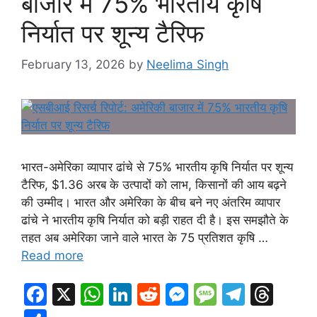
बाजार में 75% भारतीय कृषि
निर्यात पर शून्य टैरिफ
February 13, 2026
by
Neelima Singh
भारत-अमेरिका व्यापार ढांचे से 75% भारतीय कृषि निर्यात पर शून्य
टैरिफ, $1.36 अरब के उत्पादों को लाभ, किसानों की आय बढ़ने
की उम्मीद। भारत और अमेरिका के बीच बने नए अंतरिम व्यापार
ढांचे ने भारतीय कृषि निर्यात को बड़ी राहत दी है। इस समझौते के
तहत अब अमेरिका जाने वाले भारत के 75 प्रतिशत कृषि …
Read more
F
X
W
Li
R
M
M
T
T
a
h
n
e
e
e
el
hr