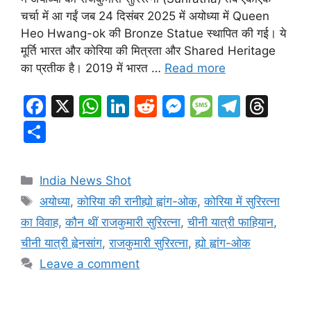
चर्चा में आ गईं जब 24 दिसंबर 2025 में अयोध्या में Queen
Heo Hwang-ok की Bronze Statue स्थापित की गई। ये
मूर्ति भारत और कोरिया की मित्रता और Shared Heritage
का प्रतीक है। 2019 में भारत …
Read more
F
X
W
Li
R
M
M
T
T
a
h
n
e
e
e
el
hr
S
c
at
k
d
s
s
e
e
h
e
s
e
di
s
s
gr
a
ar
Categories
India News Shot
b
A
dI
t
e
a
a
d
e
Tags
अयोध्या
,
कोरिया की रानीह्यो ह्वांग-ओक
,
कोरिया में सुरिरत्ना
o
p
n
n
g
m
s
का विवाह
,
कौन थीं राजकुमारी सुरिरत्ना
,
चीनी यात्री फाहियान
,
o
p
g
e
चीनी यात्री ह्वेनसांग
,
राजकुमारी सुरिरत्ना
,
ह्यो ह्वांग-ओक
k
er
Leave a comment