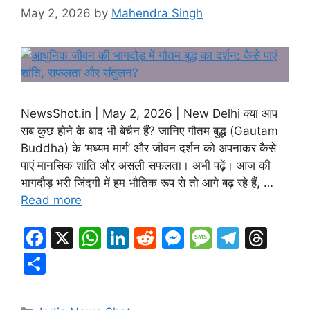
May 2, 2026
by
Mahendra Singh
NewsShot.in | May 2, 2026 | New Delhi क्या आप
सब कुछ होने के बाद भी बेचैन हैं? जानिए गौतम बुद्ध (Gautam
Buddha) के ‘मध्यम मार्ग’ और जीवन दर्शन को अपनाकर कैसे
पाएं मानसिक शांति और असली सफलता। अभी पढ़ें। आज की
भागदौड़ भरी जिंदगी में हम भौतिक रूप से तो आगे बढ़ रहे हैं, …
Read more
F
X
W
Li
R
M
M
T
T
a
h
n
e
e
e
el
hr
S
c
at
k
d
s
s
e
e
h
e
s
e
di
s
s
gr
a
ar
Categories