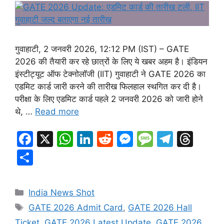
गुवाहाटी, 2 जनवरी 2026, 12:12 PM (IST) – GATE
2026 की तैयारी कर रहे छात्रों के लिए ये खबर अहम है। इंडियन
इंस्टीट्यूट ऑफ टेक्नोलॉजी (IIT) गुवाहाटी ने GATE 2026 का
एडमिट कार्ड जारी करने की तारीख फिलहाल स्थगित कर दी है।
परीक्षा के लिए एडमिट कार्ड पहले 2 जनवरी 2026 को जारी होने
थे, …
Read more
F
X
W
Li
R
M
M
T
T
a
h
n
e
e
e
el
hr
S
c
at
k
d
s
s
e
e
h
e
s
e
di
s
s
gr
a
ar
Categories
India News Shot
b
A
dI
t
e
a
a
d
e
Tags
GATE 2026 Admit Card
,
GATE 2026 Hall
o
p
n
n
g
m
s
Ticket
,
GATE 2026 Latest Update
,
GATE 2026