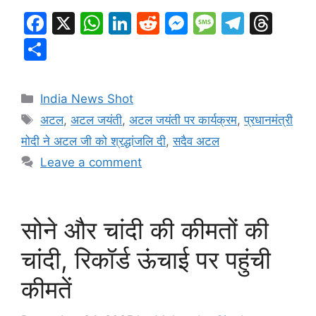
F
X
W
Li
R
M
M
T
T
a
h
n
e
e
e
el
hr
S
c
at
k
d
s
s
e
e
h
e
s
e
di
s
s
gr
a
ar
Categories
India News Shot
b
A
dI
t
e
a
a
d
e
Tags
अटल
,
अटल जयंती
,
अटल जयंती पर कार्यक्रम
,
प्रधानमंत्री
o
p
n
n
g
m
s
मोदी ने अटल जी को श्रद्धांजलि दी
,
सदैव अटल
o
p
g
e
Leave a comment
k
er
सोने और चांदी की कीमतों की
चांदी, रिकॉर्ड ऊंचाई पर पहुंची
कीमतें