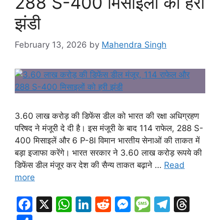
288 S-400 मिसाइलों को हरी
झंडी
February 13, 2026
by
Mahendra Singh
3.60 लाख करोड़ की डिफेंस डील को भारत की रक्षा अधिग्रहण
परिषद ने मंजूरी दे दी है। इस मंजूरी के बाद 114 राफेल, 288 S-
400 मिसाइलें और 6 P-8I विमान भारतीय सेनाओं की ताकत में
बड़ा इजाफा करेंगे। भारत सरकार ने 3.60 लाख करोड़ रूपये की
डिफेंस डील मंजूर कर देश की सैन्य ताकत बढ़ाने …
Read
more
F
X
W
Li
R
M
M
T
T
a
h
n
e
e
e
el
hr