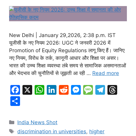
New Delhi | January 29,2026, 2:38 p.m. IST
यूजीसी के नए नियम 2026: UGC ने जनवरी 2026 में
Promotion of Equity Regulations लागू किए हैं। जानिए
नए नियम, विरोध के तर्क, कानूनी आधार और शिक्षा पर असर।
भारत की उच्च शिक्षा व्यवस्था लंबे समय से सामाजिक असमानताओं
और भेदभाव की चुनौतियों से जूझती आ रही …
Read more
F
X
W
Li
R
M
M
T
T
a
h
n
e
e
e
el
hr
S
c
at
k
d
s
s
e
e
h
e
s
e
di
s
s
gr
a
ar
Categories
India News Shot
b
A
dI
t
e
a
a
d
e
Tags
discrimination in universities
,
higher