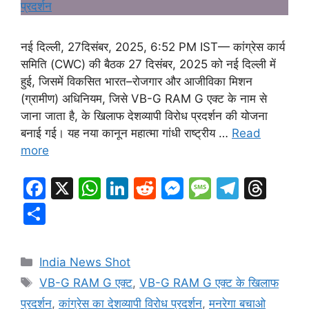
नई दिल्ली, 27दिसंबर, 2025, 6:52 PM IST— कांग्रेस कार्य
समिति (CWC) की बैठक 27 दिसंबर, 2025 को नई दिल्ली में
हुई, जिसमें विकसित भारत–रोजगार और आजीविका मिशन
(ग्रामीण) अधिनियम, जिसे VB-G RAM G एक्ट के नाम से
जाना जाता है, के खिलाफ देशव्यापी विरोध प्रदर्शन की योजना
बनाई गई। यह नया कानून महात्मा गांधी राष्ट्रीय …
Read
more
F
X
W
Li
R
M
M
T
T
a
h
n
e
e
e
el
hr
S
c
at
k
d
s
s
e
e
h
e
s
e
di
s
s
gr
a
ar
Categories
India News Shot
b
A
dI
t
e
a
a
d
e
Tags
VB-G RAM G एक्ट
,
VB-G RAM G एक्ट के खिलाफ
o
p
n
n
g
m
s
प्रदर्शन
,
कांग्रेस का देशव्यापी विरोध प्रदर्शन
,
मनरेगा बचाओ