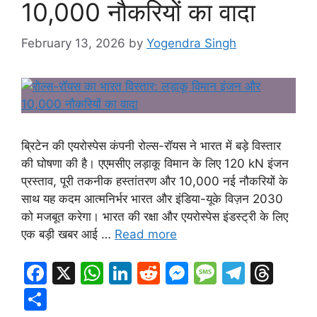
10,000 नौकरियों का वादा
February 13, 2026
by
Yogendra Singh
ब्रिटेन की एयरोस्पेस कंपनी रोल्स-रॉयस ने भारत में बड़े विस्तार
की घोषणा की है। एएमसीए लड़ाकू विमान के लिए 120 kN इंजन
प्रस्ताव, पूरी तकनीक हस्तांतरण और 10,000 नई नौकरियों के
साथ यह कदम आत्मनिर्भर भारत और इंडिया-यूके विज़न 2030
को मजबूत करेगा। भारत की रक्षा और एयरोस्पेस इंडस्ट्री के लिए
एक बड़ी खबर आई …
Read more
F
X
W
Li
R
M
M
T
T
a
h
n
e
e
e
el
hr
S