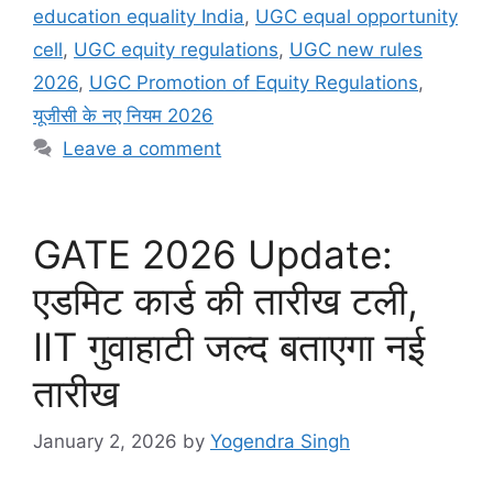
o
p
n
n
g
m
s
education equality India
,
UGC equal opportunity
o
p
g
e
cell
,
UGC equity regulations
,
UGC new rules
k
er
2026
,
UGC Promotion of Equity Regulations
,
यूजीसी के नए नियम 2026
Leave a comment
GATE 2026 Update:
एडमिट कार्ड की तारीख टली,
IIT गुवाहाटी जल्द बताएगा नई
तारीख
January 2, 2026
by
Yogendra Singh