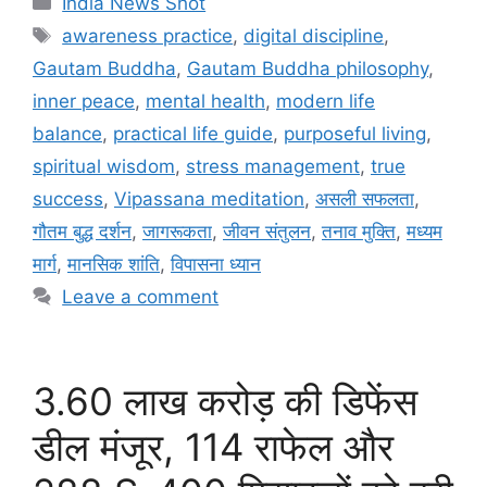
India News Shot
b
A
dI
t
e
a
a
d
e
Tags
awareness practice
,
digital discipline
,
o
p
n
n
g
m
s
Gautam Buddha
,
Gautam Buddha philosophy
,
o
p
g
e
inner peace
,
mental health
,
modern life
k
er
balance
,
practical life guide
,
purposeful living
,
spiritual wisdom
,
stress management
,
true
success
,
Vipassana meditation
,
असली सफलता
,
गौतम बुद्ध दर्शन
,
जागरूकता
,
जीवन संतुलन
,
तनाव मुक्ति
,
मध्यम
मार्ग
,
मानसिक शांति
,
विपासना ध्यान
Leave a comment
3.60 लाख करोड़ की डिफेंस
डील मंजूर, 114 राफेल और