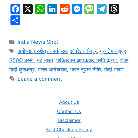
F
X
W
Li
R
M
M
T
T
a
h
n
e
e
e
el
hr
S
c
at
k
d
s
s
e
e
h
e
s
e
di
s
s
gr
a
ar
Categories
India News Shot
b
A
dI
t
e
a
a
d
e
Tags
अयोध्या कुरुक्षेत्र कार्यक्रम
,
ऑपरेशन सिंदूर
,
गुरु तेग बहादुर
o
p
n
n
g
m
s
350वीं बरसी
,
नई भारत
,
पाकिस्तान आतंकवाद प्रतिक्रिया
,
पीएम
o
p
g
e
मोदी कुरुक्षेत्र
,
भारत आतंकवाद
,
भारत सुरक्षा नीति
,
मोदी भाषण
k
er
Leave a comment
About Us
Contact Us
Disclaimer
Fact Checking Policy