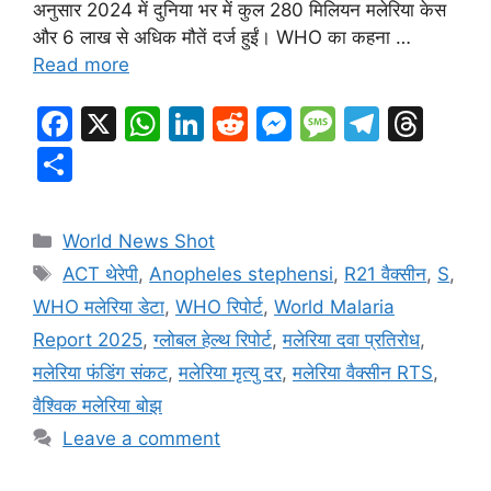
अनुसार 2024 में दुनिया भर में कुल 280 मिलियन मलेरिया केस
और 6 लाख से अधिक मौतें दर्ज हुईं। WHO का कहना …
Read more
F
X
W
Li
R
M
M
T
T
a
h
n
e
e
e
el
hr
S
c
at
k
d
s
s
e
e
h
e
s
e
di
s
s
gr
a
ar
Categories
World News Shot
b
A
dI
t
e
a
a
d
e
Tags
ACT थेरेपी
,
Anopheles stephensi
,
R21 वैक्सीन
,
S
,
o
p
n
n
g
m
s
WHO मलेरिया डेटा
,
WHO रिपोर्ट
,
World Malaria
o
p
g
e
Report 2025
,
ग्लोबल हेल्थ रिपोर्ट
,
मलेरिया दवा प्रतिरोध
,
k
er
मलेरिया फंडिंग संकट
,
मलेरिया मृत्यु दर
,
मलेरिया वैक्सीन RTS
,
वैश्विक मलेरिया बोझ
Leave a comment