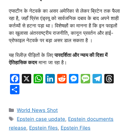
एप्सटीन के नेटवर्क का असर अमेरिका से लेकर ब्रिटेन तक फैला
रहा है, जहाँ प्रिंस एंड्रयू को सार्वजनिक दबाव के बाद अपने शाही
कर्तव्यों से हटना पड़ा था। विशेषज्ञों का मानना है कि इन फाइलों
का खुलासा अंतरराष्ट्रीय राजनीति, कानून प्रवर्तन और हाई-
प्रोफाइल नेटवर्क पर बड़ा असर डाल सकता है ।
यह रिलीज़ पीड़ितों के लिए
पारदर्शिता और न्याय की दिशा में
ऐतिहासिक कदम
माना जा रहा है।
F
X
W
Li
R
M
M
T
T
a
h
n
e
e
e
el
hr
S
c
at
k
d
s
s
e
e
h
e
s
e
di
s
s
gr
a
ar
Categories
World News Shot
b
A
dI
t
e
a
a
d
e
Tags
Epstein case update
,
Epstein documents
o
p
n
n
g
m
s
release
,
Epstein files
,
Epstein Files