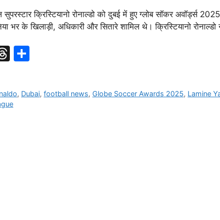
स्टार क्रिस्टियानो रोनाल्डो को दुबई में हुए ग्लोब सॉकर अवॉर्ड्स 2025 
िया भर के खिलाड़ी, अधिकारी और सितारे शामिल थे। क्रिस्टियानो रोनाल्डो
T
T
S
l
hr
h
e
ar
onaldo
,
Dubai
,
football news
,
Globe Soccer Awards 2025
,
Lamine Y
r
a
e
ague
d
m
s