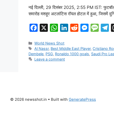
नई दिल्ली, 29 दिसंबर 2025, 2:55 PM IST: फुटबॉल सुपर
समारोह मशहूर अटलांटिस रॉयल होटल में हुआ, जिसमें दुन
F
X
W
Li
R
M
M
a
h
n
e
e
e
e
c
at
k
d
s
s
e
Categories
World News Shot
Tags
Al Nassr
,
Best Middle East Player
,
Cristiano R
e
s
e
di
s
s
g
Dembele
,
PSG
,
Ronaldo 1000 goals
,
Saudi Pro Le
b
A
dI
t
e
a
a
Leave a comment
o
p
n
n
g
o
p
g
e
k
er
© 2026 newsshot.in
• Built with
GeneratePress